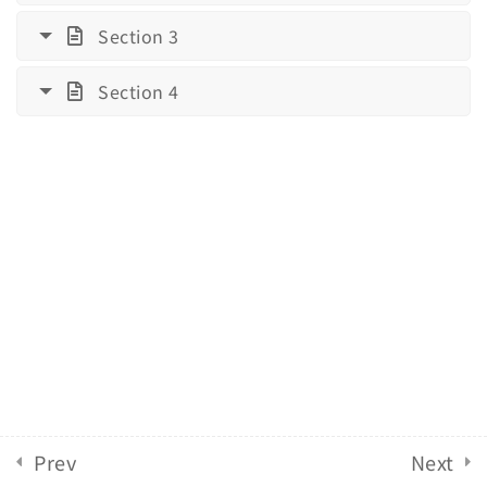
IELTSリスニング模試 7
Section 3
English Revolution 2021. Powered by
Solo Group
480 Minutes
Co.,Ltd.
Section 4
IELTSリスニング模試 8
480 Minutes
IELTSリスニング模試 9
480 Minutes
IELTSリスニング模試 10
480 Minutes
IELTS Reading Practice
6
IELTS Reading Practice
6
Test
Prev
Next