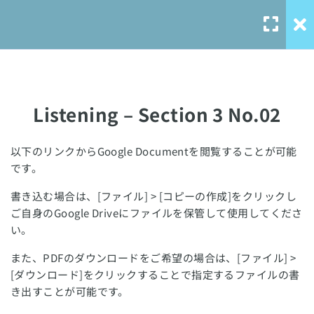
Listening – Section 1 No.01
Listening – Section 1 No.02
Listening – Section 1 No.03
Listening – Section 3 No.02
Listening – Section 2 No.01
以下のリンクからGoogle Documentを閲覧することが可能
Listening – Section 2 No.02
Our Service
です。
書き込む場合は、[ファイル] > [コピーの作成]をクリックし
Listening – Section 2 No.03
solo-
ご自身のGoogle Driveにファイルを保管して使用してくださ
language.com
い。
Listening – Section 2 No.04
solo-ielts-
また、PDFのダウンロードをご希望の場合は、[ファイル] >
toefl.com
Listening – Section 3 No.01
[ダウンロード]をクリックすることで指定するファイルの書
き出すことが可能です。
Listening – Section 3 No.02