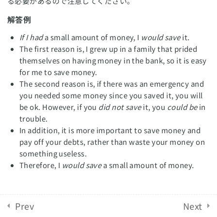
る必要があるので注意してください。
⑤ Advantage/Disadvantage問
解答例
English Revolution 2021. Powered by
Solo Group
題
If I had
a small amount of money, I
Co.,Ltd.
would save
it.
The first reason is, I grew up in a family that prided
⑥ Three Choice問題
themselves on having money in the bank, so it is easy
for me to save money.
タスク1 – 練習問題
The second reason is, if there was an emergency and
you needed some money since you saved it, you will
タスク1 – 最新のサンプル問題
be ok. However, if you
did not save
it, you
could be
in
trouble.
タスク2 – テンプレート表現
In addition, it is more important to save money and
pay off your debts, rather than waste your money on
something useless.
タスク3 – テンプレート表現
Therefore, I
would save
a small amount of money.
タスク4 – テンプレート表現
スコアアップのポイント
Prev
Next