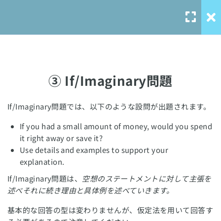
TOEFLスピーキング対策
15
スピーキングの概要
スピーキングの評価基準
③ If/Imaginary問題
タスク1 – 出題される問題パター
ン
If/Imaginary問題では、以下のような設問が出題されます。
Our Service
① Agree/Disagree問題
If you had a small amount of money, would you spend
it right away or save it?
solo-
Use details and examples to support your
② Preference問題
language.com
explanation.
solo-ielts-
③ If/Imaginary問題
If/Imaginary問題は、
空想のステートメントに対して主張を
toefl.com
述べそれに続き理由と具体例を述べていきます。
④ Description/Explanation問
基本的な回答の型は変わりませんが、仮定法を用いて回答す
題