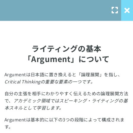
ライティング基礎
6
ライティングの基本
ライティングの基本
「Argument」について
「Argument」について
Our Service
ディスコースマーカーを使用す
Argumentは日本語に置き換えると「論理展開」を指し、
る
Critical Thinkingの重要な要素の一つです。
solo-
language.com
断定を避ける表現（Hedging）
自分の主張を相手にわかりやすく伝えるための論理展開方法
で、
アカデミック領域ではスピーキング・ライティングの基
を使用する
solo-ielts-
本スキルとして学習します。
toefl.com
丁寧な英語表現を使用する
Argumentは基本的に以下の3つの段階によって構成されま
す。
幼稚なライティングにならない