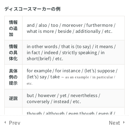
ために気をつけること
ディスコースマーカーの例
English Revolution 2021. Powered by
Solo Group
ライティングでよくある間違い
情報
Co.,Ltd.
and / also / too / moreover / furthermore /
の追
what is more / beside / additionally / etc.
加
効果的なエッセイの書き方
2
情報
in other words / that is (to say) / it means /
の具
in fact / indeed / strictly speaking / in
ライティング課題
4
体化
short(brief) / etc.
for example / for instance / (let’s) suppose /
具体
(let’s) say / take
例の
～ as an example / in particular /
提示
etc.
but / however / yet / nevertheless /
逆説
conversely / instead / etc.
though / although / even though / even if /
譲歩
while / in spite of / despite / regardless of /
Prev
Next
etc.