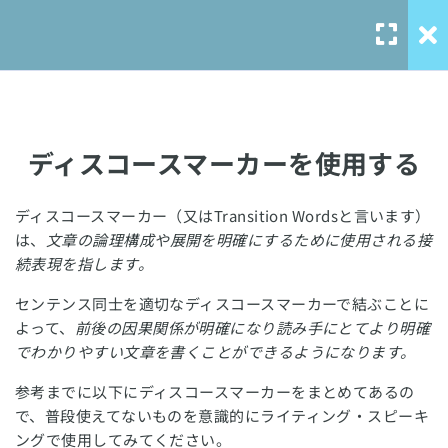
ライティング基礎
6
ディスコースマーカーを使用する
ライティングの基本
「Argument」について
ディスコースマーカー（又はTransition Wordsと言います）
Our Service
ディスコースマーカーを使用す
は、
文章の論理構成や展開を明確にするために使用される接
る
続表現を指します。
solo-
センテンス同士を適切なディスコースマーカーで結ぶことに
language.com
断定を避ける表現（Hedging）
よって、
前後の因果関係が明確になり読み手にとてより明確
を使用する
solo-ielts-
でわかりやすい文章を書くことができるようになります。
toefl.com
丁寧な英語表現を使用する
参考までに以下にディスコースマーカーをまとめてあるの
で、普段使えてないものを意識的にライティング・スピーキ
ングで使用してみてください。
幼稚なライティングにならない