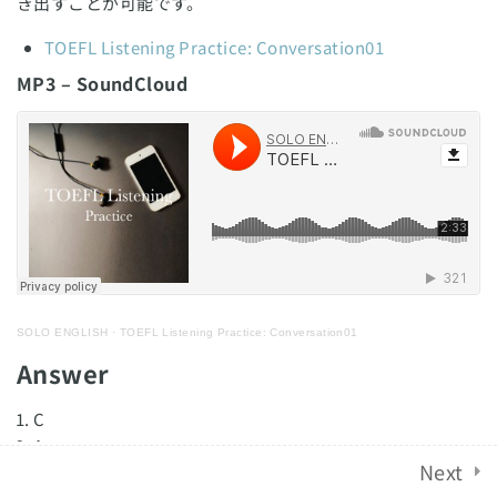
き出すことが可能です。
TOEFL Listening Practice:
English Revolution 2021. Powered by
Solo Group
TOEFL Listening Practice: Conversation01
Conversation06
MP3 – SoundCloud
Co.,Ltd.
TOEFL Listening Practice:
Conversation07
TOEFL Listening Practice:
Conversation08
TOEFL Listening Practice:
Conversation09
SOLO ENGLISH
·
TOEFL Listening Practice: Conversation01
Answer
TOEFL Listening Practice:
Conversation10
C
A
TOEFL Listening Practice:
Next
C
Conversation11