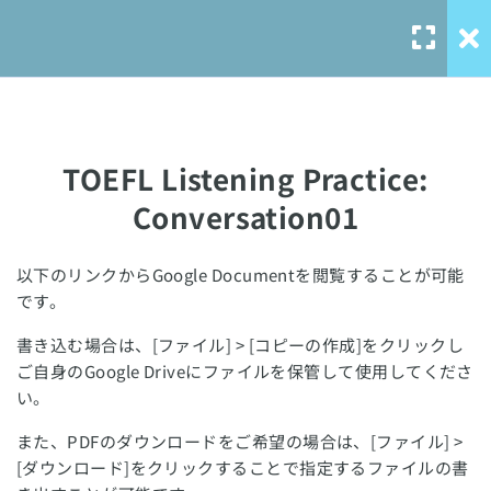
TOEFLリスニング練習問
20
題：対話形式
TOEFL Listening Practice:
Conversation01
TOEFL Listening Practice:
TOEFL Listening Practice:
Conversation01
Conversation02
Our Service
TOEFL Listening Practice:
以下のリンクからGoogle Documentを閲覧することが可能
です。
Conversation03
solo-
language.com
書き込む場合は、[ファイル] > [コピーの作成]をクリックし
TOEFL Listening Practice:
ご自身のGoogle Driveにファイルを保管して使用してくださ
solo-ielts-
Conversation04
い。
toefl.com
また、PDFのダウンロードをご希望の場合は、[ファイル] >
TOEFL Listening Practice:
[ダウンロード]をクリックすることで指定するファイルの書
Conversation05