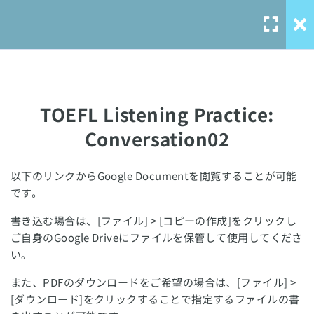
TOEFL Listening Practice:
Conversation01
TOEFL Listening Practice:
Conversation02
TOEFL Listening Practice:
TOEFL Listening Practice:
Conversation02
Conversation03
Our Service
TOEFL Listening Practice:
以下のリンクからGoogle Documentを閲覧することが可能
です。
Conversation04
solo-
language.com
書き込む場合は、[ファイル] > [コピーの作成]をクリックし
TOEFL Listening Practice:
ご自身のGoogle Driveにファイルを保管して使用してくださ
solo-ielts-
Conversation05
い。
toefl.com
また、PDFのダウンロードをご希望の場合は、[ファイル] >
TOEFL Listening Practice:
[ダウンロード]をクリックすることで指定するファイルの書
Conversation06