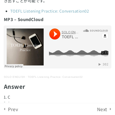
き出すことが可能です。
TOEFL Listening Practice:
English Revolution 2021. Powered by
Solo Group
TOEFL Listening Practice: Conversation02
Conversation07
MP3 – SoundCloud
Co.,Ltd.
TOEFL Listening Practice:
Conversation08
TOEFL Listening Practice:
Conversation09
TOEFL Listening Practice:
Conversation10
SOLO ENGLISH
·
TOEFL Listening Practice: Conversation02
Answer
TOEFL Listening Practice:
Conversation11
C
A
TOEFL Listening Practice:
Prev
Next
C
Conversation12