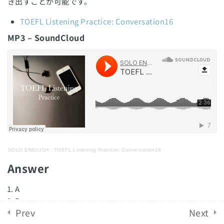
Conversation19
き出すことが可能です。
English Revolution 2021. Powered by
Solo Group
TOEFL Listening Practice: Conversation16
TOEFL Listening Practice:
MP3 – SoundCloud
Co.,Ltd.
Conversation20
TOEFLリスニング練習問
20
題：レクチャー形式
TOEFLリスニング模試
8
TOEFLリーディング模試
8
SOLO ENGLISH
·
TOEFL Listening Practice: Conversation16
Answer
TOEFLライティング模試
8
A
B
TOEFLスピーキング模試
8
Prev
Next
B