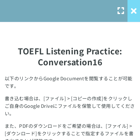
TOEFL Listening Practice:
Conversation14
TOEFL Listening Practice:
Conversation15
TOEFL Listening Practice:
Conversation16
TOEFL Listening Practice:
Conversation16
Our Service
以下のリンクからGoogle Documentを閲覧することが可能
TOEFL Listening Practice:
です。
solo-
Conversation17
language.com
書き込む場合は、[ファイル] > [コピーの作成]をクリックし
ご自身のGoogle Driveにファイルを保管して使用してくださ
solo-ielts-
TOEFL Listening Practice:
い。
toefl.com
Conversation18
また、PDFのダウンロードをご希望の場合は、[ファイル] >
TOEFL Listening Practice:
[ダウンロード]をクリックすることで指定するファイルを書