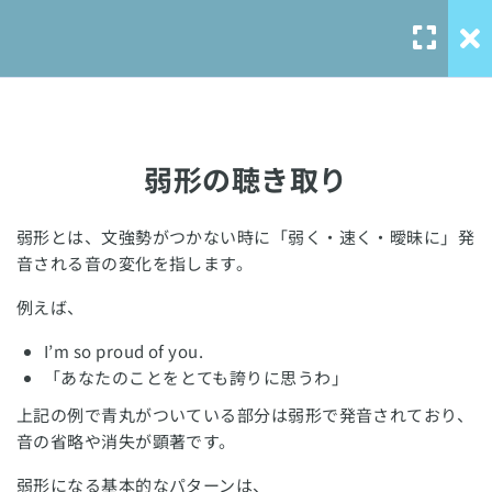
はじめに
7
弱形の聴き取り
課題別リスニングトレーニ
6
ング
弱形とは、文強勢がつかない時に「弱く・速く・曖昧に」発
Our Service
音される音の変化を指します。
数字の聴き取り
例えば、
solo-
課題：電話番号の聴き取り問題
language.com
①
I’m so proud
of
you.
「あなたのことをとても誇りに思うわ」
solo-ielts-
1 Question
toefl.com
上記の例で青丸がついている部分は弱形で発音されており、
課題：電話番号の聴き取り問題
音の省略や消失が顕著です。
②
弱形になる基本的なパターンは、