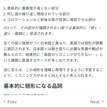
1 Question
意味的に重要度が高くない部分
English Revolution 2021. Powered by
Solo Group
人物名の聴き取り
同じ語が繰り返し使用されている部分
Co.,Ltd.
コロケーションなど前後の音が容易に推測できる部分
課題：人名の聴き取り問題 ①
の3つで、
その部分が強調されない限りは基本的に「弱く・
1 Question
速く・曖昧に」発音されます。
全ての音に強勢がつく日本語と異なり、英語では弱形が頻繁
弱形の聴き取り
に適応されます。日本語とは聴き取りに必要な意識や観点が
異なるので、結果的に「英語のリスニングができない…」と
オーバーラッピング学習教
16
いう課題に直面するケースが多く出てきます。
材
逆に言えば、この弱形を理解し再現できるように学習するこ
とで、リスニング力が大きく向上すると考えられます。
ディクテーション課題
3
基本的に弱形になる品詞
リスニング模試
1
弱形になる品詞は基本的に、
Prev
Next
冠詞（a, theなど）