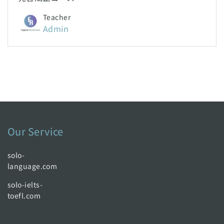
Teacher
Admin
Our Service
solo-
language.com
solo-ielts-
toefl.com