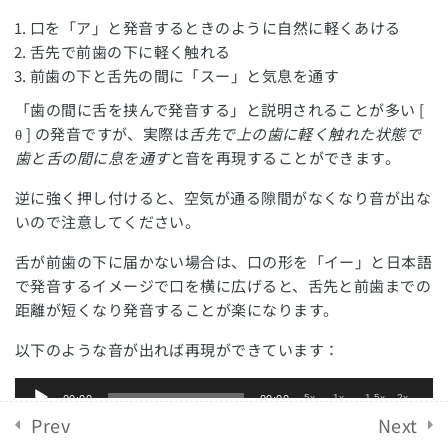
子音07. [ b ] と [ v ] の発音
口を「ア」と発音するときのように自然に軽くあける
English Revolution 2021. Powered by
Solo Group
舌先で前歯の下に軽く触れる
子音08. [ t ] と [ d ] の発音
前歯の下と舌先の間に「スー」と気息を通す
Co.,Ltd.
「歯の間に舌を挟んで発音する」と説明されることが多い [
子音09. [ w ] の発音
θ ] の発音ですが、実際は
舌先で上の歯に軽く触れた状態で
歯と舌の間に息を通す
と音を再現することができます。
母音02. [ æ ] の発音
逆に強く押し付けると、空気が通る隙間がなくなり音が出な
母音03. [ ə ] の発音
いので注意してください。
舌が前歯の下に届かない場合は、口の形を「イー」と日本語
母音04. [ ɑ: ] の発音
で発音するイメージで口を横に広げると、舌先と前歯までの
距離が短くなり発音することが楽になります。
母音05. [ e ] の発音
以下のような音が出れば再現ができています：
母音06. [ ɪ ] の発音
Audio
.5x
1x
1.5x
2x
00:00
00:00
Player
母音07. [ ʊ ] の発音
Prev
Next
[ s ] と [ θ ] の発音の違い