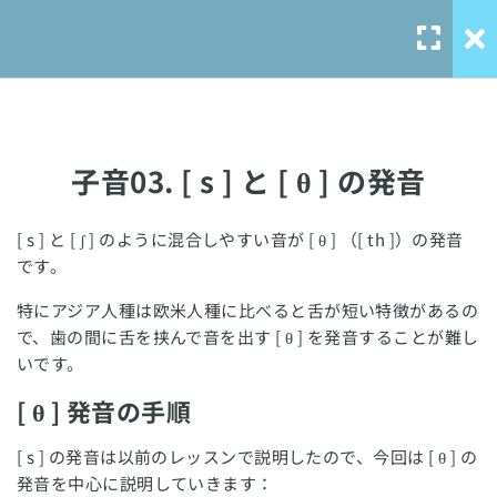
英語の発音 - フォニックス
16
英語の発音記号一覧
子音01. [ s ] と [ z ] の発音
子音03. [ s ] と [ θ ] の発音
子音02. [ s ] と [ ʃ ] の発音
[ s ] と [ ʃ ] のように混合しやすい音が [ θ ] （[ th ]）の発音
Our Service
です。
子音03. [ s ] と [ θ ] の発音
特にアジア人種は欧米人種に比べると舌が短い特徴があるの
solo-
で、歯の間に舌を挟んで音を出す [ θ ] を発音することが難し
子音04. [ z ] と [ ð ] の発音
language.com
いです。
solo-ielts-
子音05. [ r ] と [ l ] の発音
[ θ ] 発音の手順
toefl.com
子音06. [ p ] と [ b ] の発音
[ s ] の発音は以前のレッスンで説明したので、今回は [ θ ] の
発音を中心に説明していきます：