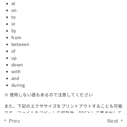
at
【タスク1】円グラフ・表対策
on
English Revolution 2021. Powered by
Solo Group
to
【タスク1】ダイアグラム対策
Co.,Ltd.
in
by
【タスク1】地図問題対策
from
between
【タスク1】前置詞の使い方
of
10 Minutes
up
down
【タスク1】練習問題
with
20 Minutes
and
during
IELTSライティング対策
9
※ 使用しない語もあるので注意してください
Task2
また、下記のエクササイズをプリントアウトすることも可能
です。ファイルをコピーして保存後、PDFとして書き出して
IELTSスピーキング対策
12
ください
Prev
Next