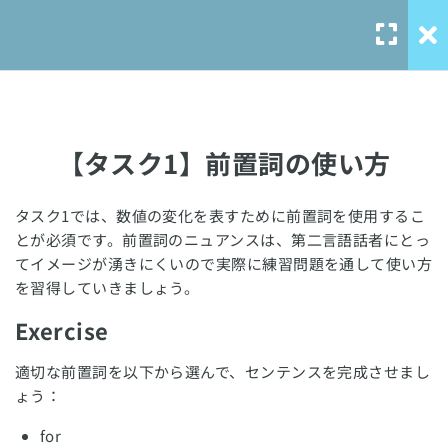
【タスク1】スコアアップのポイ
ント
【タスク1】出題される問題形式
【タスク1】段落構成
【タスク1】前置詞の使い方
【タスク1】① 導入の書き方
タスク1では、数値の変化を表すために前置詞を使用するこ
【タスク1】② 概要の書き方
Our Service
とが必須です。前置詞のニュアンスは、第二言語話者にとっ
10 Minutes
てイメージが湧きにくいので実際に練習問題を通して使い方
solo-
を習得していきましょう。
language.com
【タスク1】③ ボディの書き方
Exercise
10 Minutes
solo-ielts-
toefl.com
適切な前置詞を以下から選んで、センテンスを完成させまし
【タスク1】棒グラフ・折れ線グ
ょう：
ラフ対策
for