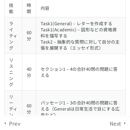
技
時
IELTSリスニング対策
11
内容
能
English Revolution 2021. Powered by
間
Solo Group
Co.,Ltd.
ラ
Task1(General) – レターを作成する
IELTSリーディング対策
11
イ
Task1(Academic) – 図形などの資格資
60
ティ
料を描写する
分
ン
Task2 – 抽象的な質問に対して自分の主
IELTSライティング対策
14
グ
張を展開する（エッセイ形式）
Task1
リ
ス
IELTSライティング対策
9
40
セクション1 – 4の合計40問の問題に答
ニ
Task2
分
える
ン
グ
IELTSスピーキング対策
12
リ
ー
パッセージ1 – 3の合計40問の問題に答
60
ディ
える（Generalは日常生活で目にする広
分
ン
告など）
グ
Prev
Next