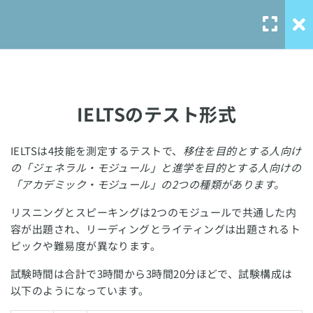
はじめに
6
IELTSのテスト形式
IELTSとは？
IELTSのテスト形式
IELTSは4技能を測定するテストで、
移住を目的とする人向け
Our Service
の「ジェネラル・モジュール」と進学を目的とする人向けの
IELTSで必要なスコア
「アカデミック・モジュール」の2つの種類があります。
solo-
リスニングとスピーキングは2つのモジュールで共通した内
language.com
IELTS各セクションのスコア目安
容が出題され、リーディングとライティングは出題されるト
solo-ielts-
ピックや難易度が異なります。
IELTSとTOEFLのスコア換算
toefl.com
試験時間は合計で3時間から3時間20分ほどで、試験構成は
サンプル学習計画
以下のようになっています。