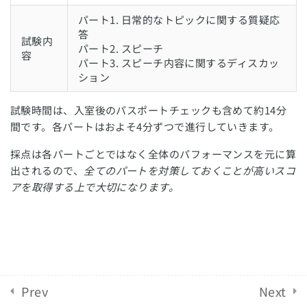
パート1. 日常的なトピックに関する質疑応
スピーキングで役立つ表現
English Revolution 2021. Powered by
Solo Group
答
試験内
パート2. スピーチ
Co.,Ltd.
容
パート1対策
パート3. スピーチ内容に関するディスカッ
ション
【パート1】質問集
試験時間は、入室後のパスポートチェックも含めて約14分
間です。各パートはおよそ4分ずつで進行していきます。
パート2対策
採点は各パートごとではなく全体のパフォーマンスを元に算
【パート2】質問集
出されるので、
全てのパートを対策しておくことが高いスコ
アを取得する上で大切になります。
パート3対策
【パート3】質問集
パート3：答えがわからない時の
対処法
Prev
Next