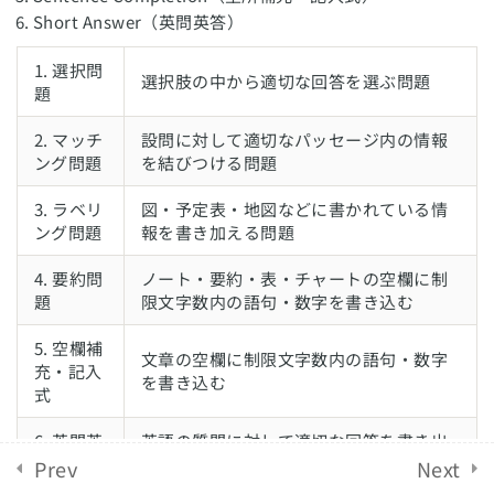
Short Answer（英問英答）
正答数とバンドスコア
English Revolution 2021. Powered by
Solo Group
1. 選択問
スコアアップのポイント
選択肢の中から適切な回答を選ぶ問題
Co.,Ltd.
題
模試の勉強法
2. マッチ
設問に対して適切なパッセージ内の情報
ング問題
を結びつける問題
IELTSリーディング対策
11
3. ラベリ
図・予定表・地図などに書かれている情
ング問題
報を書き加える問題
IELTSライティング対策
14
4. 要約問
ノート・要約・表・チャートの空欄に制
Task1
題
限文字数内の語句・数字を書き込む
5. 空欄補
文章の空欄に制限文字数内の語句・数字
IELTSライティング対策
9
充・記入
を書き込む
Task2
式
6. 英問英
英語の質問に対して適切な回答を書き出
IELTSスピーキング対策
12
答
す
Prev
Next