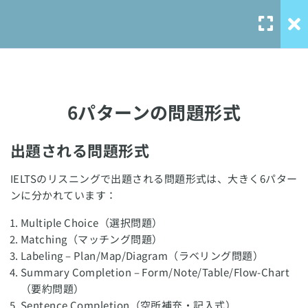
IELTSリスニング対策
11
リスニングの概要
6パターンの問題形式
6パターンの問題形式
1. 選択問題
出題される問題形式
2. マッチング問題
Our Service
IELTSのリスニングで出題される問題形式は、大きく6パター
3. ラベリング問題
ンに分かれています：
solo-
language.com
4. 要約問題
Multiple Choice（選択問題）
solo-ielts-
Matching（マッチング問題）
toefl.com
5. 空欄補充問題
Labeling – Plan/Map/Diagram（ラベリング問題）
Summary Completion – Form/Note/Table/Flow-Chart
（要約問題）
6. 英問英答問題
Sentence Completion（空所補充・記入式）