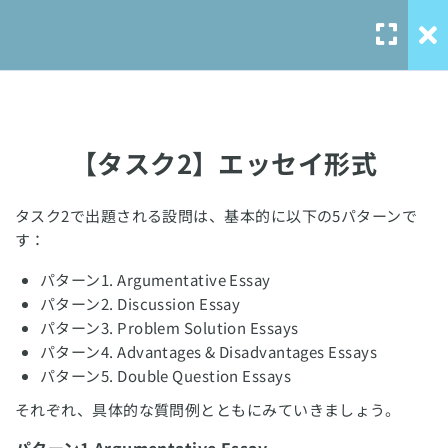
IELTSライティング対策
14
Task1
IELTSライティング対策
9
Task2
【タスク2】エッセイ形式
【タスク2】エッセイ形式
10 Minutes
タスク2で出題される設問は、基本的に以下の5パターンで
Our Service
す：
【タスク2】基本の段落構成
パターン1
. Argumentative Essay
solo-
パターン2
. Discussion Essay
language.com
【タスク2】① 導入の書き方
パターン3
. Problem Solution Essays
10 Minutes
solo-ielts-
パターン4
. Advantages & Disadvantages Essays
toefl.com
パターン5
. Double Question Essays
【タスク2】② ボディの書き方
それぞれ、具体的な質問例とともにみていきましょう。
10 Minutes