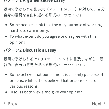
パターン1
Argumentative Essay
【タスク2】③ 結論の書き方
設問で挙げられる指示文（ステートメント）に対して、自分
English Revolution 2021. Powered by
Solo Group
10 Minutes
自身の意見を自由に述べる形式のエッセイです：
Co.,Ltd.
【タスク2】スコアアップのポイ
Some people think that the only purpose of working
ント
hard is to earn money.
To what extent do you agree or disagree with this
opinion?
【タスク2】役立つ語彙・表現
10 Minutes
パターン2
Discussion Essay
設問で挙げられる2つのステートメントに言及しながら、最
【タスク2】バンドスコアごとの
終的に自分の意見を述べる形式のエッセイです：
回答例
Some believe that punishment is the only purpose of
【タスク2】練習問題
prisons, while others believe that prisons exist for
various reasons.
40 Minutes
Discuss both views and give your opinion.
パターン3
Problem Solution Essays
IELTSスピーキング対策
12
Prev
Next
設問で挙げられる社会問題に対して、その原因と解決策（ま