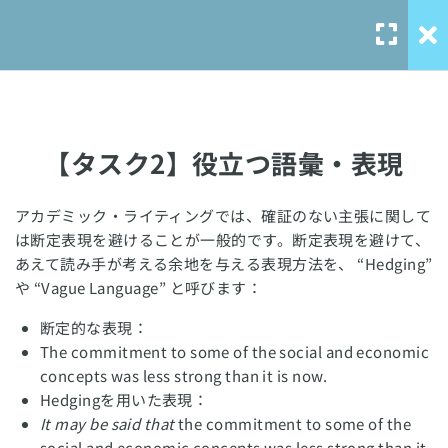
IELTSライティング対策
14
Task1
IELTSライティング対策
9
Task2
【タスク2】役立つ語彙・表現
【タスク2】エッセイ形式
10 Minutes
アカデミック・ライティングでは、確証のない主張に関して
Our Service
は断定表現を避けることが一般的です。断定表現を避けて、
あえて読み手が考える余地を与える表現方法を、 “Hedging”
【タスク2】基本の段落構成
solo-
や “Vague Language” と呼びます：
language.com
【タスク2】① 導入の書き方
断定的な表現：
10 Minutes
solo-ielts-
The commitment to some of the social and economic
toefl.com
concepts was less strong than it is now.
【タスク2】② ボディの書き方
Hedgingを用いた表現：
10 Minutes
It may be said that
the commitment to some of the
social and economic concepts was less strong than it