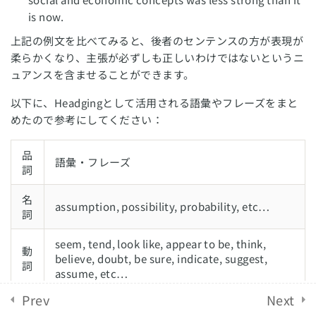
【タスク2】③ 結論の書き方
is now.
English Revolution 2021. Powered by
Solo Group
10 Minutes
上記の例文を比べてみると、後者のセンテンスの方が表現が
Co.,Ltd.
柔らかくなり、主張が必ずしも正しいわけではないというニ
【タスク2】スコアアップのポイ
ュアンスを含ませることができます。
ント
以下に、Headgingとして活用される語彙やフレーズをまと
めたので参考にしてください：
【タスク2】役立つ語彙・表現
10 Minutes
品
語彙・フレーズ
詞
【タスク2】バンドスコアごとの
回答例
名
assumption, possibility, probability, etc…
詞
【タスク2】練習問題
seem, tend, look like, appear to be, think,
動
40 Minutes
believe, doubt, be sure, indicate, suggest,
詞
assume, etc…
IELTSスピーキング対策
12
Prev
Next
助